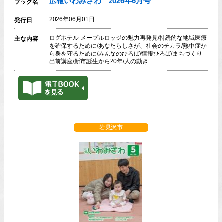
広報いわみざわ 2026年6月号
ブック名
2026年06月01日
発行日
ログホテル メープルロッジの魅力再発見/持続的な地域医療
主な内容
を確保するために/あなたらしさが、社会のチカラ/熱中症か
ら身を守るために/みんなのひろば/情報ひろば/まちづくり
出前講座/新市誕生から20年/人の動き
岩見沢市