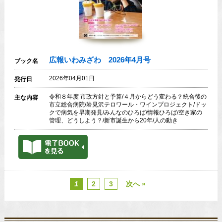
広報いわみざわ 2026年4月号
ブック名
2026年04月01日
発行日
令和８年度 市政方針と予算/４月からどう変わる？統合後の
主な内容
市立総合病院/岩見沢テロワール・ワインプロジェクト/ドッ
クで病気を早期発見/みんなのひろば/情報ひろば/空き家の
管理、どうしよう？/新市誕生から20年/人の動き
1
2
3
次へ »