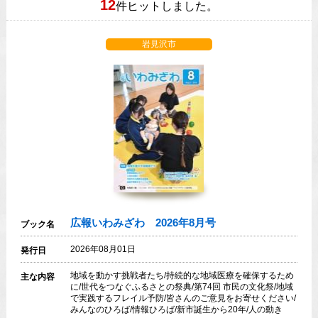
12
件ヒットしました。
岩見沢市
広報いわみざわ 2026年8月号
ブック名
2026年08月01日
発行日
地域を動かす挑戦者たち/持続的な地域医療を確保するため
主な内容
に/世代をつなぐふるさとの祭典/第74回 市民の文化祭/地域
で実践するフレイル予防/皆さんのご意見をお寄せください/
みんなのひろば/情報ひろば/新市誕生から20年/人の動き