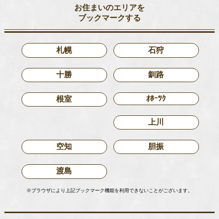
お住まいのエリアを
ブックマークする
札幌
石狩
十勝
釧路
ｵﾎｰﾂｸ
根室
上川
空知
胆振
渡島
※ブラウザにより上記ブックマーク機能を利用できないことがございます。