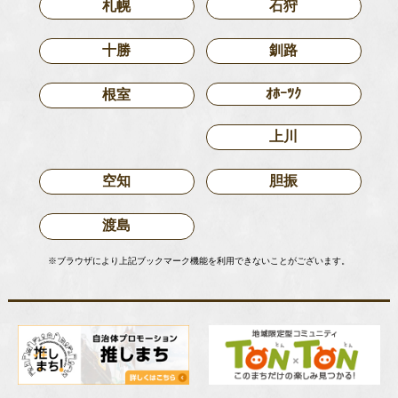
札幌
石狩
十勝
釧路
ｵﾎｰﾂｸ
根室
上川
空知
胆振
渡島
※ブラウザにより上記ブックマーク機能を利用できないことがございます。