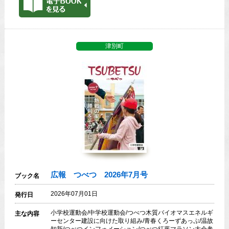
津別町
広報 つべつ 2026年7月号
ブック名
2026年07月01日
発行日
小学校運動会/中学校運動会/つべつ木質バイオマスエネルギ
主な内容
ーセンター建設に向けた取り組み/青春くろーずあっぷ/温故
知新/つべつインフォメーション/つべつ紅葉マラソン大会参