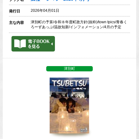
2026年04月01日
発行日
津別町の予算/令和８年度町政方針(抜粋)/town tpics/青春く
主な内容
ろーずあっぷ/温故知新/インフォメーション/4月の予定
津別町