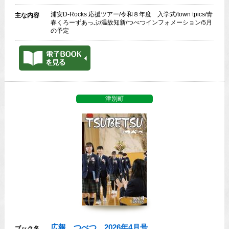
浦安D-Rocks 応援ツアー/令和８年度 入学式/town tpics/青
主な内容
春くろーずあっぷ/温故知新/つべつインフォメーション/5月
の予定
津別町
広報 つべつ 2026年4月号
ブック名