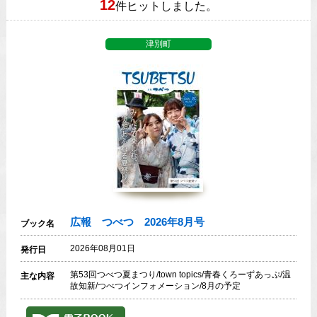
12
件ヒットしました。
津別町
広報 つべつ 2026年8月号
ブック名
2026年08月01日
発行日
第53回つべつ夏まつり/town topics/青春くろーずあっぷ/温
主な内容
故知新/つべつインフォメーション/8月の予定