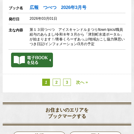
広報 つべつ 2026年3月号
ブック名
2026年03月01日
発行日
第１３回つべつ アイスキャンドルまつり/town tpics/職員
主な内容
給与のあらまし/令和８年３月から「津別町水道ポータル」
が始まります！/青春くろーずあっぷ/地域おこし協力隊思い
つき日記/インフォメーション/3月の予定
1
2
3
次へ »
お住まいのエリアを
ブックマークする