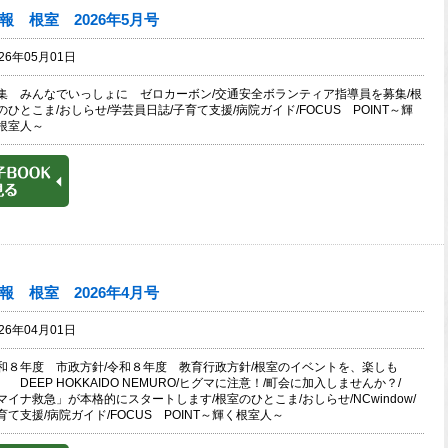
報 根室 2026年5月号
026年05月01日
集 みんなでいっしょに ゼロカーボン/交通安全ボランティア指導員を募集/根
のひとこま/おしらせ/学芸員日誌/子育て支援/病院ガイド/FOCUS POINT～輝
根室人～
報 根室 2026年4月号
026年04月01日
和８年度 市政方針/令和８年度 教育行政方針/根室のイベントを、楽しも
。 DEEP HOKKAIDO NEMURO/ヒグマに注意！/町会に加入しませんか？/
マイナ救急」が本格的にスタートします/根室のひとこま/おしらせ/NCwindow/
育て支援/病院ガイド/FOCUS POINT～輝く根室人～