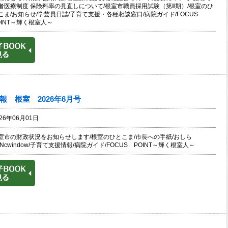
者医療制度 保険料率の見直しについて/根室市職員採用試験（第Ⅱ期）/根室のひ
こま/お知らせ/学芸員日誌/子育て支援・各種相談窓口/病院ガイド/FOCUS
OINT～輝く根室人～
報 根室 2026年6月号
026年06月01日
室市の財政状況をお知らせします/根室のひとこま/市長への手紙/おしら
/Ncwindow/子育て支援情報/病院ガイド/FOCUS POINT～輝く根室人～