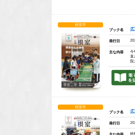
根室市
広
ブック名
2
発行日
今
主な内容
直
院
根室市
広
ブック名
2
発行日
特
主な内容