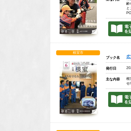
齢
と
P
根室市
広
ブック名
2
発行日
根
主な内容
せ