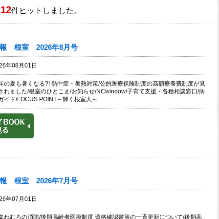
12
件ヒットしました。
報 根室 2026年8月号
026年08月01日
年の夏も暑くなる?! 熱中症・暑熱対策/公的医療保険制度の高額療養費制度が見
されました/根室のひとこま/お知らせ/NCwindow/子育て支援・各種相談窓口/病
ガイド/FOCUS POINT～輝く根室人～
報 根室 2026年7月号
026年07月01日
集ねむろの消防/後期高齢者医療制度 資格確認書等の一斉更新について/後期高