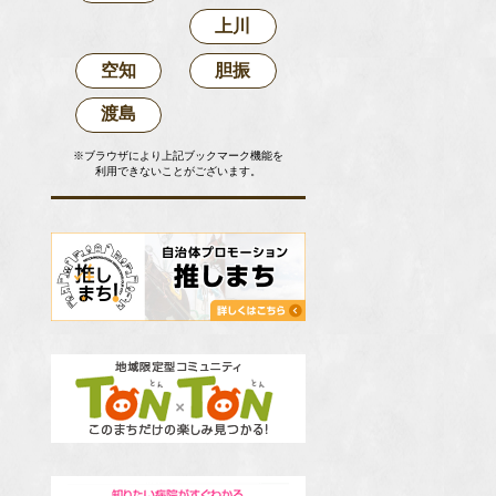
上川
空知
胆振
渡島
※ブラウザにより上記ブックマーク機能を
利用できないことがございます。