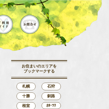
お住まいのエリアを
ブックマークする
札幌
石狩
十勝
釧路
ｵﾎｰﾂｸ
根室