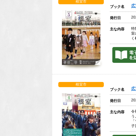
根室市
広
ブック名
2
発行日
特
主な内容
室
く
根室市
広
ブック名
2
発行日
令
主な内容
う
「
子