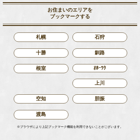
お住まいのエリアを
ブックマークする
札幌
石狩
十勝
釧路
ｵﾎｰﾂｸ
根室
上川
空知
胆振
渡島
※ブラウザにより上記ブックマーク機能を利用できないことがございます。