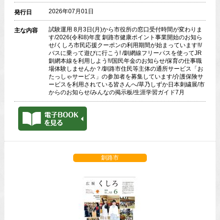
2026年07月01日
発行日
試験運用 8月3日(月)から市役所の窓口受付時間が変わりま
主な内容
す/2026(令和8)年度 釧路市健康ポイント事業開始のお知ら
せ/くしろ市民応援クーポンの利用期間が始まっています!!/
バスに乗って遊びに行こう! /釧網線フリーパスを使ってJR
釧網本線を利用しよう!!/国民年金のお知らせ/保育の仕事職
場体験しませんか？/釧路市住民等主体の通所サービス「お
たっしゃサービス」の参加者を募集しています/介護保険サ
ービスを利用されている皆さんへ/草乃しずか日本刺繍展/市
からのお知らせ/みんなの掲示板/生涯学習ガイド7月
釧路市