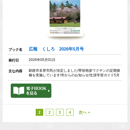
広報 くしろ 2026年5月号
ブック名
2026年05月01日
発行日
釧路市名誉市民が決定しました/帯状疱疹ワクチンの定期接
主な内容
種を実施しています/市からのお知らせ/生涯学習ガイド5月
1
2
3
4
次へ »