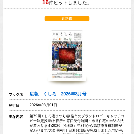
16
件ヒットしました。
釧路市
広報 くしろ 2026年8月号
ブック名
2026年08月01日
発行日
第79回くしろ港まつり/釧路市のブランドロゴ・キャッチコ
主な内容
ピー決定投票/市役所の窓口受付時間・市営住宅の申込方法
が変わります/2026（令和8）年8月から高額療養費制度が
変わります/大楽毛南4丁目避難場所が完成しました/市から