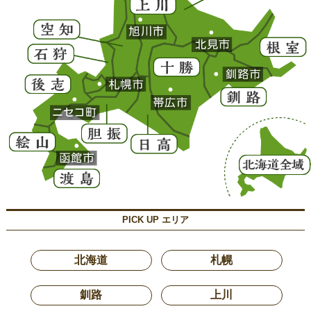
PICK UP エリア
北海道
札幌
釧路
上川