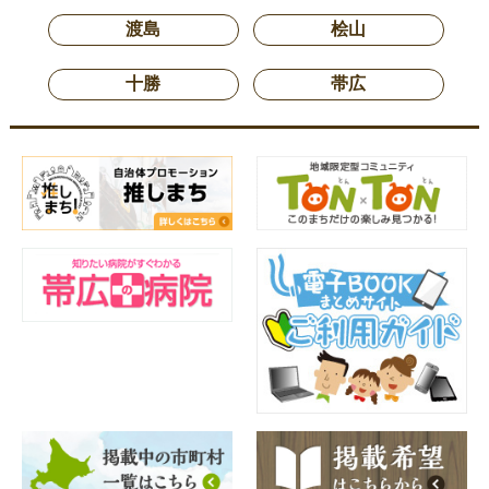
渡島
桧山
十勝
帯広